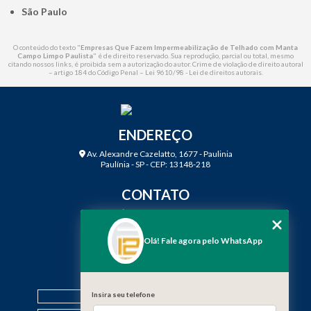
São Paulo
O conteúdo do texto "
Empresas Que Fazem Impermeabilização de Telhado com Manta
Campo Limpo Paulista
" é de direito reservado. Sua reprodução, parcial ou total, mesmo
citando nossos links, é proibida sem a autorização do autor. Crime de violação de direito autoral
– artigo 184 do Código Penal –
Lei 9610/98 - Lei de direitos autorais
.
ENDEREÇO
Av. Alexandre Cazelatto, 1677 - Paulinia
Paulínia - SP - CEP: 13148-218
CONTATO
(19) 3888-2923
(19) 99968-7979
Olá! Fale agora pelo WhatsApp
contato@f12engenharia.com.br
MENU
Insira seu telefone
HOME