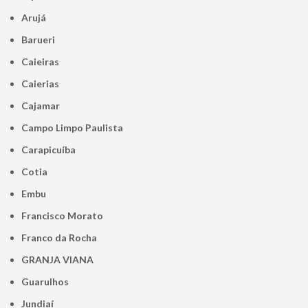
Arujá
Barueri
Caieiras
Caierias
Cajamar
Campo Limpo Paulista
Carapicuíba
Cotia
Embu
Francisco Morato
Franco da Rocha
GRANJA VIANA
Guarulhos
Jundiaí