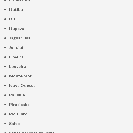
Itatiba
Itu
Itupeva
Jaguariúna
Jundiaí
Limeira
Louveira
Monte Mor
Nova Odessa
Paulínia
Piracicaba
Rio Claro
Salto
Santa Bárbara d'Oeste