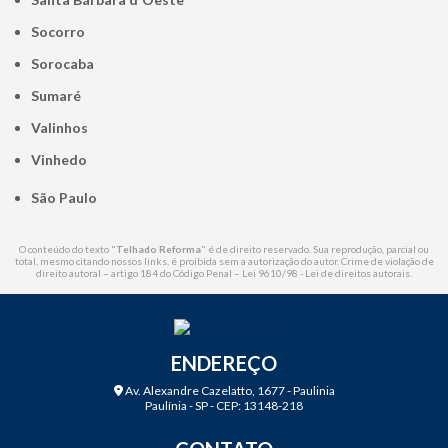
Socorro
Sorocaba
Sumaré
Valinhos
Vinhedo
São Paulo
O conteúdo do texto "
Telhado Reforma
" é de direito reservado. Sua reprodução, parcial ou
total, mesmo citando nossos links, é proibida sem a autorização do autor. Crime de violação de
direito autoral – artigo 184 do Código Penal –
Lei 9610/98 - Lei de direitos autorais
.
ENDEREÇO
Av. Alexandre Cazelatto, 1677 - Paulinia
Paulínia - SP - CEP: 13148-218