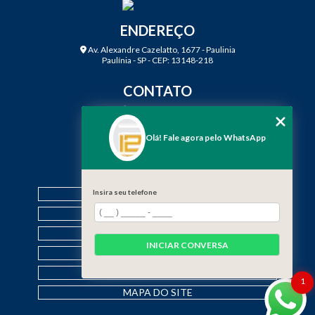
ENDEREÇO
Av. Alexandre Cazelatto, 1677 - Paulinia
Paulínia - SP - CEP: 13148-218
CONTATO
(19) 3888-2923
(19) 99968-7979
Olá! Fale agora pelo WhatsApp
contato@f12engenharia.com.br
MENU
HOME
Insira seu telefone
QUEM SOMOS
SERVIÇOS
INICIAR CONVERSA
CONTATO
CATEGORIAS
1
MAPA DO SITE