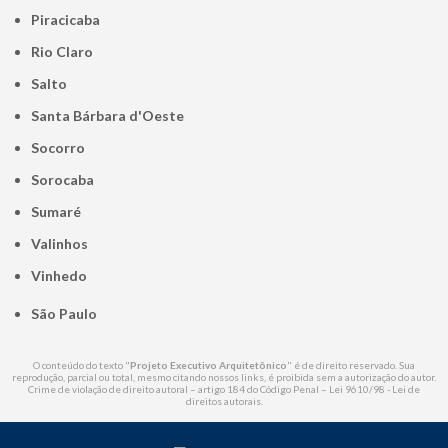
Piracicaba
Rio Claro
Salto
Santa Bárbara d'Oeste
Socorro
Sorocaba
Sumaré
Valinhos
Vinhedo
São Paulo
O conteúdo do texto "
Projeto Executivo Arquitetônico
" é de direito reservado. Sua
reprodução, parcial ou total, mesmo citando nossos links, é proibida sem a autorização do autor.
Crime de violação de direito autoral – artigo 184 do Código Penal –
Lei 9610/98 - Lei de
direitos autorais
.