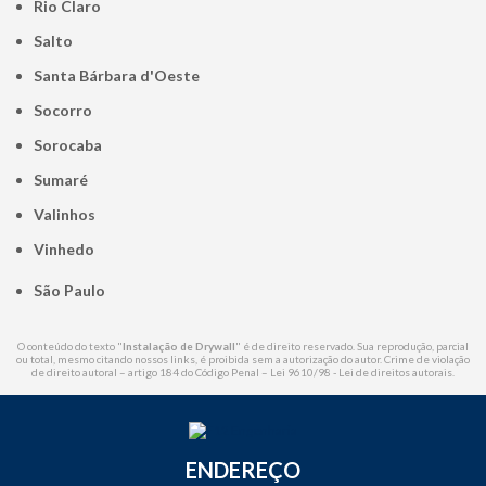
Rio Claro
Salto
Santa Bárbara d'Oeste
Socorro
Sorocaba
Sumaré
Valinhos
Vinhedo
São Paulo
O conteúdo do texto "
Instalação de Drywall
" é de direito reservado. Sua reprodução, parcial
ou total, mesmo citando nossos links, é proibida sem a autorização do autor. Crime de violação
de direito autoral – artigo 184 do Código Penal –
Lei 9610/98 - Lei de direitos autorais
.
ENDEREÇO