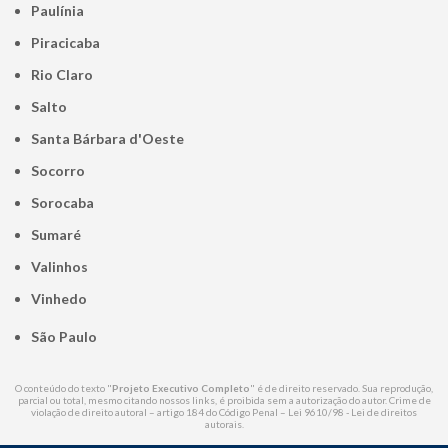
Paulínia
Piracicaba
Rio Claro
Salto
Santa Bárbara d'Oeste
Socorro
Sorocaba
Sumaré
Valinhos
Vinhedo
São Paulo
O conteúdo do texto "
Projeto Executivo Completo
" é de direito reservado. Sua reprodução,
parcial ou total, mesmo citando nossos links, é proibida sem a autorização do autor. Crime de
violação de direito autoral – artigo 184 do Código Penal –
Lei 9610/98 - Lei de direitos
autorais
.