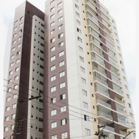
PINTURA EM FACHADAS PREDIAIS
PINTURAS PREDIAIS
PROJETOS ARQUITETÔNICOS
PROJETOS EXECUTIVOS
PRUMADAS HIDRÁULICAS
REFORMA DE CONDOMÍNIOS
REFORMA DE LOJAS
REFORMA DE TELHADOS
REFORMAS EM PRÉDIOS
REFORMAS PREDIAIS
REVITALIZAÇÃO DE FACHADAS