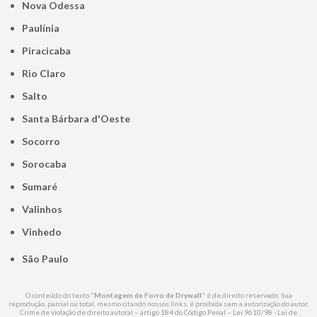
Nova Odessa
Paulínia
Piracicaba
Rio Claro
Salto
Santa Bárbara d'Oeste
Socorro
Sorocaba
Sumaré
Valinhos
Vinhedo
São Paulo
O conteúdo do texto "
Montagem de Forro de Drywall
" é de direito reservado. Sua
reprodução, parcial ou total, mesmo citando nossos links, é proibida sem a autorização do autor.
Crime de violação de direito autoral – artigo 184 do Código Penal –
Lei 9610/98 - Lei de