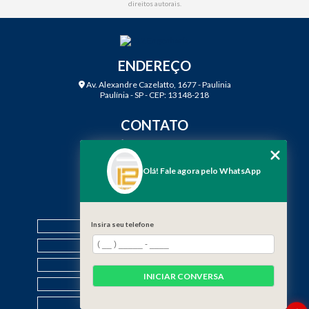
direitos autorais
.
ENDEREÇO
Av. Alexandre Cazelatto, 1677 - Paulinia
Paulínia - SP - CEP: 13148-218
CONTATO
(19) 3888-2923
(19) 99968-7979
Olá! Fale agora pelo WhatsApp
contato@f12engenharia.com.br
MENU
HOME
Insira seu telefone
QUEM SOMOS
SERVIÇOS
INICIAR CONVERSA
CONTATO
CATEGORIAS