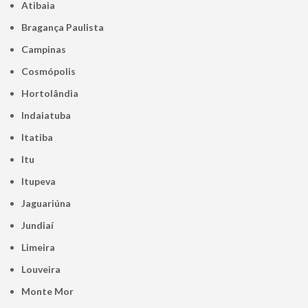
Atibaia
Bragança Paulista
Campinas
Cosmópolis
Hortolândia
Indaiatuba
Itatiba
Itu
Itupeva
Jaguariúna
Jundiaí
Limeira
Louveira
Monte Mor