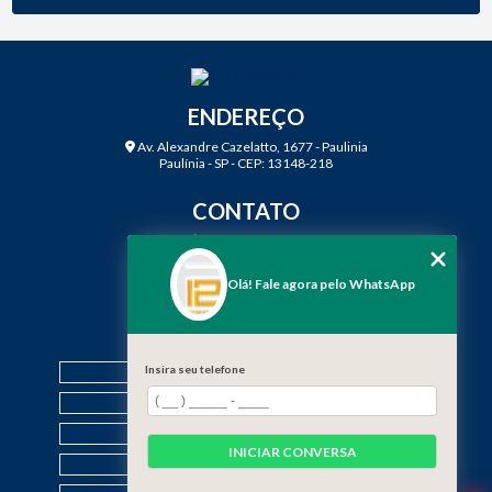
ENDEREÇO
Av. Alexandre Cazelatto, 1677 - Paulinia
Paulínia - SP - CEP: 13148-218
CONTATO
(19) 3888-2923
(19) 99968-7979
Olá! Fale agora pelo WhatsApp
contato@f12engenharia.com.br
MENU
Insira seu telefone
HOME
QUEM SOMOS
SERVIÇOS
INICIAR CONVERSA
CONTATO