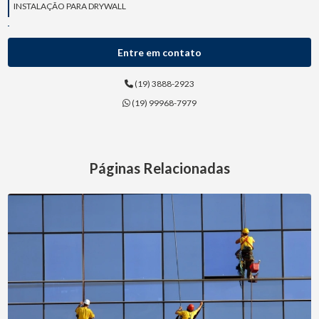
INSTALAÇÃO PARA DRYWALL
LAUDOS ART
Entre em contato
LAVAGEM DE FACHADAS
(19) 3888-2923
LIMPEZA DE FACHADAS
(19) 99968-7979
LIMPEZAS COM HIDROJATEAMENTO
MANUTENÇÃO DE TELHADO
Páginas Relacionadas
MANUTENÇÃO PREDIAL
MANUTENÇÕES CIVIS
MANUTENÇÕES DE FACHADAS
MONTAGEM DE DRYWALL
PINTURA DE FACHADAS