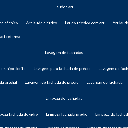
laudos art
audo técnico
art laudo elétrico
laudo técnico com art
art lau
 art reforma
lavagem de fachadas
com hipoclorito
lavagem para fachada de prédio
lavagem de fac
da predial
lavagem de fachada de prédio
lavagem de fachada
limpeza de fachadas
mpeza fachada de vidro
limpeza fachada prédio
limpeza de facha
eza de fachada predial
limpeza de fachada
limpeza de fachada c