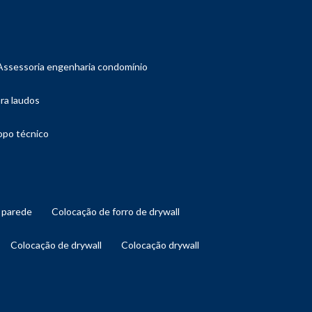
assessoria engenharia condomínio
ara laudos
copo técnico
l parede
colocação de forro de drywall
colocação de drywall
colocação drywall