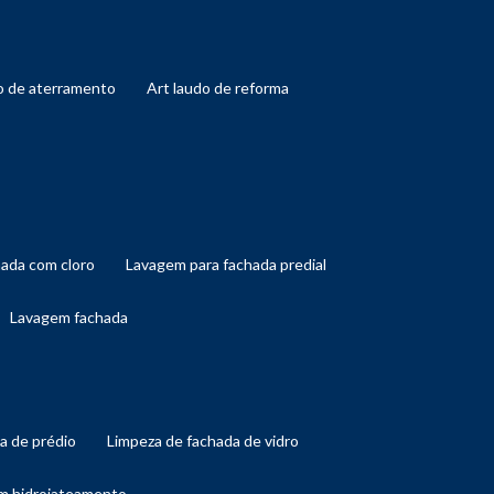
do de aterramento
art laudo de reforma
hada com cloro
lavagem para fachada predial
lavagem fachada
da de prédio
limpeza de fachada de vidro
om hidrojateamento