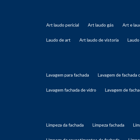
art laudo pericial
art laudo gás
art e l
laudo de art
art laudo de vistoria
laudo
lavagem para fachada
lavagem de fachada 
lavagem fachada de vidro
lavagem de facha
limpeza da fachada
limpeza fachada
li
limpeza de revestimentos de fachada
limp