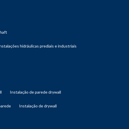
shaft
instalações hidráulicas prediais e industriais
ll
instalação de parede drywall
 parede
instalação de drywall