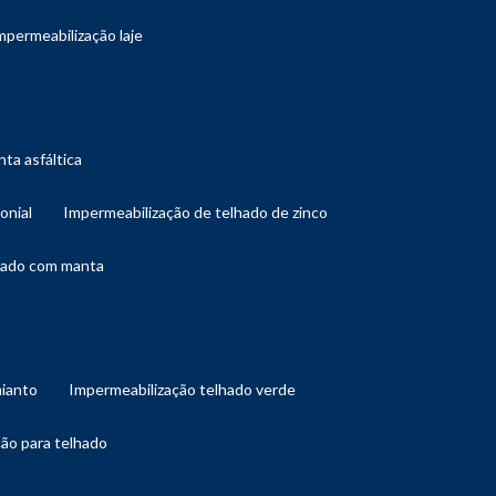
impermeabilização laje
ta asfáltica
onial
impermeabilização de telhado de zinco
lhado com manta
mianto
impermeabilização telhado verde
ção para telhado