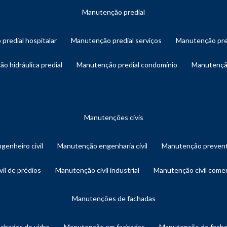
manutenção predial
 predial hospitalar
manutenção predial serviços
manutenção pre
ão hidráulica predial
manutenção predial condomínio
manutençã
manutenções civis
genheiro civil
manutenção engenharia civil
manutenção prevent
vil de prédios
manutenção civil industrial
manutenção civil comer
manutenções de fachadas
achadas de vidro
manutenção em fachadas
manutenção de fach