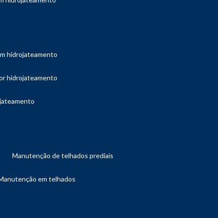
com hidrojateamento
por hidrojateamento
ojateamento
manutenção de telhados prediais
manutenção em telhados