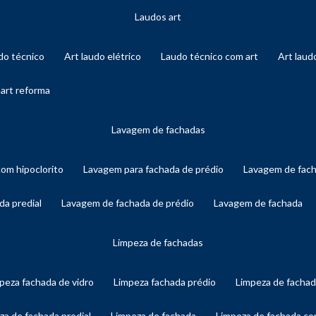
laudos art
audo técnico
art laudo elétrico
laudo técnico com art
art lau
 art reforma
lavagem de fachadas
com hipoclorito
lavagem para fachada de prédio
lavagem de fac
da predial
lavagem de fachada de prédio
lavagem de fachada
limpeza de fachadas
mpeza fachada de vidro
limpeza fachada prédio
limpeza de facha
eza de fachada predial
limpeza de fachada
limpeza de fachada c