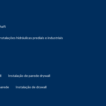
shaft
instalações hidráulicas prediais e industriais
ll
instalação de parede drywall
 parede
instalação de drywall