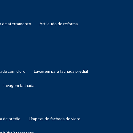
do de aterramento
art laudo de reforma
hada com cloro
lavagem para fachada predial
lavagem fachada
da de prédio
limpeza de fachada de vidro
om hidrojateamento