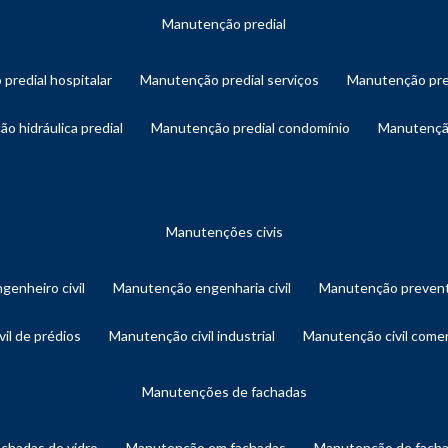
manutenção predial
 predial hospitalar
manutenção predial serviços
manutenção pre
ão hidráulica predial
manutenção predial condomínio
manutençã
manutenções civis
genheiro civil
manutenção engenharia civil
manutenção prevent
vil de prédios
manutenção civil industrial
manutenção civil comer
manutenções de fachadas
achadas de vidro
manutenção em fachadas
manutenção de fach