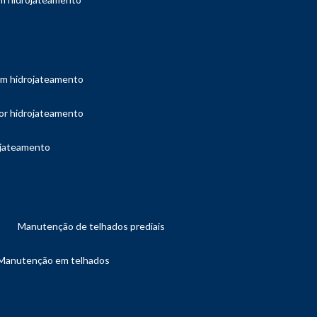
com hidrojateamento
por hidrojateamento
ojateamento
manutenção de telhados prediais
manutenção em telhados