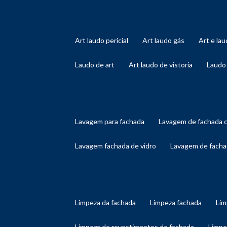
art laudo pericial
art laudo gás
art e l
laudo de art
art laudo de vistoria
laudo
lavagem para fachada
lavagem de fachada 
lavagem fachada de vidro
lavagem de facha
limpeza da fachada
limpeza fachada
li
limpeza de revestimentos de fachada
limp