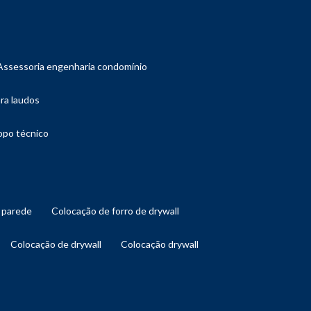
assessoria engenharia condomínio
ara laudos
copo técnico
l parede
colocação de forro de drywall
colocação de drywall
colocação drywall