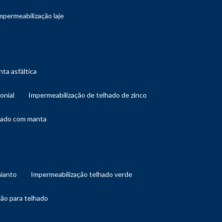
impermeabilização laje
ta asfáltica
onial
impermeabilização de telhado de zinco
lhado com manta
mianto
impermeabilização telhado verde
ção para telhado