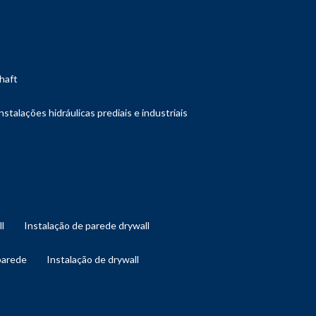
shaft
instalações hidráulicas prediais e industriais
ll
instalação de parede drywall
 parede
instalação de drywall