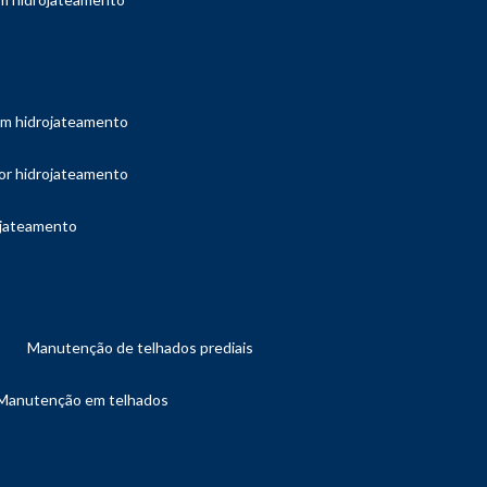
com hidrojateamento
por hidrojateamento
ojateamento
manutenção de telhados prediais
manutenção em telhados