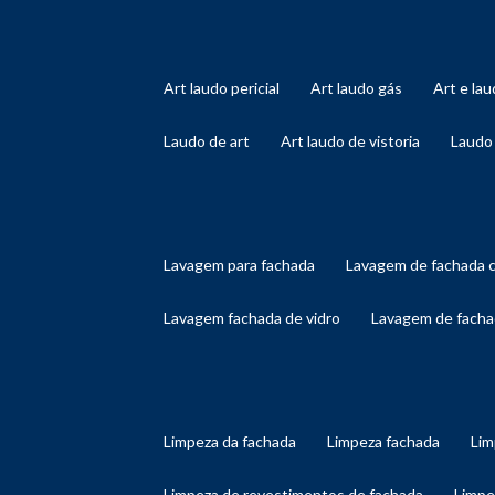
art laudo pericial
art laudo gás
art e l
laudo de art
art laudo de vistoria
laudo
lavagem para fachada
lavagem de fachada 
lavagem fachada de vidro
lavagem de facha
limpeza da fachada
limpeza fachada
li
limpeza de revestimentos de fachada
limp