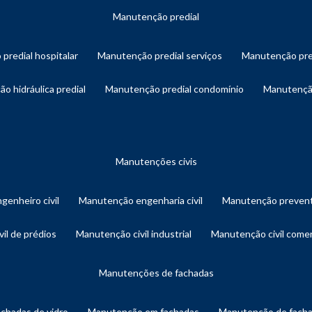
manutenção predial
 predial hospitalar
manutenção predial serviços
manutenção pre
ão hidráulica predial
manutenção predial condomínio
manutençã
manutenções civis
genheiro civil
manutenção engenharia civil
manutenção prevent
vil de prédios
manutenção civil industrial
manutenção civil comer
manutenções de fachadas
achadas de vidro
manutenção em fachadas
manutenção de fach