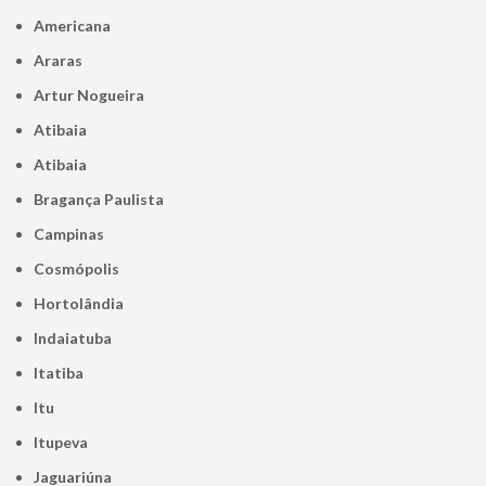
Americana
Araras
Artur Nogueira
Atibaia
Atibaia
Bragança Paulista
Campinas
Cosmópolis
Hortolândia
Indaiatuba
Itatiba
Itu
Itupeva
Jaguariúna