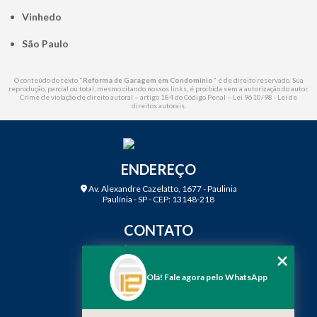
Vinhedo
São Paulo
O conteúdo do texto "
Reforma de Garagem em Condomínio
" é de direito reservado. Sua
reprodução, parcial ou total, mesmo citando nossos links, é proibida sem a autorização do autor.
Crime de violação de direito autoral – artigo 184 do Código Penal –
Lei 9610/98 - Lei de
direitos autorais
.
ENDEREÇO
Av. Alexandre Cazelatto, 1677 - Paulinia
Paulínia - SP - CEP: 13148-218
CONTATO
(19) 3888-2923
(19) 99968-7979
Olá! Fale agora pelo WhatsApp
contato@f12engenharia.com.br
MENU