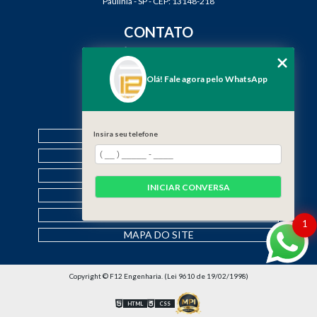
Paulínia - SP - CEP: 13148-218
CONTATO
(19) 3888-2923
(19) 99968-7979
Olá! Fale agora pelo WhatsApp
contato@f12engenharia.com.br
MENU
Insira seu telefone
HOME
QUEM SOMOS
SERVIÇOS
INICIAR CONVERSA
CONTATO
CATEGORIAS
1
MAPA DO SITE
Copyright © F12 Engenharia. (Lei 9610 de 19/02/1998)
HTML
CSS