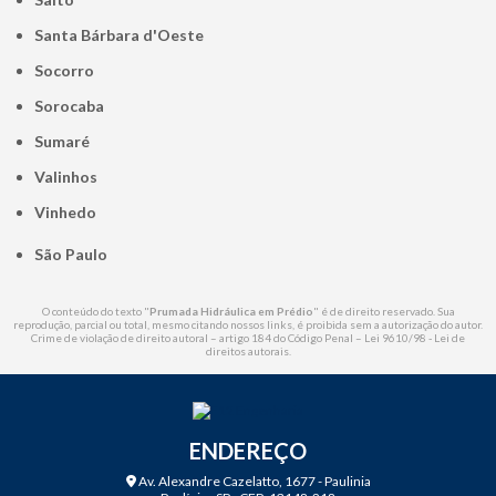
Santa Bárbara d'Oeste
Socorro
Sorocaba
Sumaré
Valinhos
Vinhedo
São Paulo
O conteúdo do texto "
Prumada Hidráulica em Prédio
" é de direito reservado. Sua
reprodução, parcial ou total, mesmo citando nossos links, é proibida sem a autorização do autor.
Crime de violação de direito autoral – artigo 184 do Código Penal –
Lei 9610/98 - Lei de
direitos autorais
.
ENDEREÇO
Av. Alexandre Cazelatto, 1677 - Paulinia