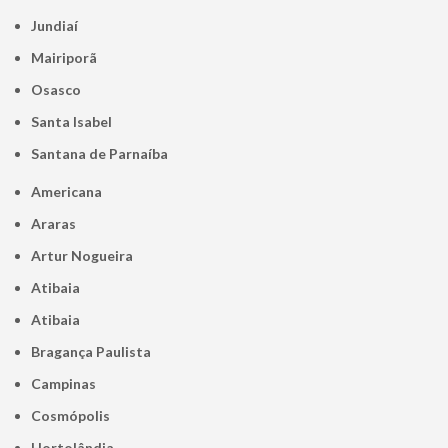
Jundiaí
Mairiporã
Osasco
Santa Isabel
Santana de Parnaíba
Americana
Araras
Artur Nogueira
Atibaia
Atibaia
Bragança Paulista
Campinas
Cosmópolis
Hortolândia