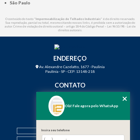
São Paulo
O conteúdo do texto "
Impermeabilização de Telhados Industriais
" é de direito reservado.
Sua reprodução, parcial ou total, mesmo citando nossos links, é proibida sem a autorização do
autor. Crime de violação de direito autoral – artigo 184 do Código Penal –
Lei 9610/98 - Lei de
direitos autorais
.
ENDEREÇO
Av. Alexandre Cazelatto, 1677 - Paulinia
Paulínia - SP - CEP: 13148-218
CONTATO
(19) 3888-2923
(19) 99968-7979
Olá! Fale agora pelo WhatsApp
contato@f12engenharia.com.br
MENU
Insira seu telefone
HOME
QUEM SOMOS