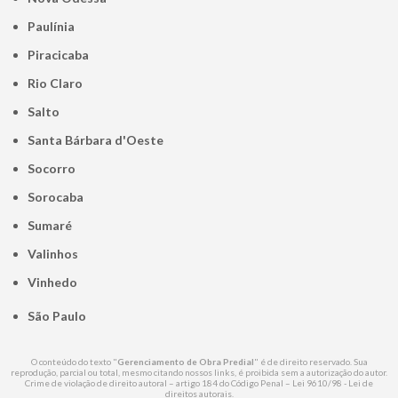
Paulínia
Piracicaba
Rio Claro
Salto
Santa Bárbara d'Oeste
Socorro
Sorocaba
Sumaré
Valinhos
Vinhedo
São Paulo
O conteúdo do texto "
Gerenciamento de Obra Predial
" é de direito reservado. Sua
reprodução, parcial ou total, mesmo citando nossos links, é proibida sem a autorização do autor.
Crime de violação de direito autoral – artigo 184 do Código Penal –
Lei 9610/98 - Lei de
direitos autorais
.