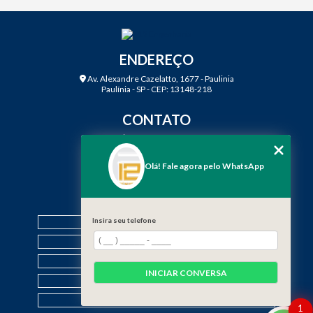
ENDEREÇO
Av. Alexandre Cazelatto, 1677 - Paulinia
Paulínia - SP - CEP: 13148-218
CONTATO
(19) 3888-2923
(19) 99968-7979
Olá! Fale agora pelo WhatsApp
contato@f12engenharia.com.br
MENU
HOME
Insira seu telefone
QUEM SOMOS
SERVIÇOS
INICIAR CONVERSA
CONTATO
CATEGORIAS
1