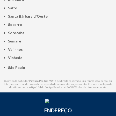
Salto
Santa Bárbara d'Oeste
Socorro
Sorocaba
Sumaré
Valinhos
Vinhedo
São Paulo
O conteúdo do texto "
Pintura Predial M2
" é de direito reservado. Sua reprodução, parcial ou
total, mesmo citando nossos links, é proibida sem a autorização do autor. Crime de violação de
direito autoral – artigo 184 do Código Penal –
Lei 9610/98 - Lei de direitos autorais
.
ENDEREÇO