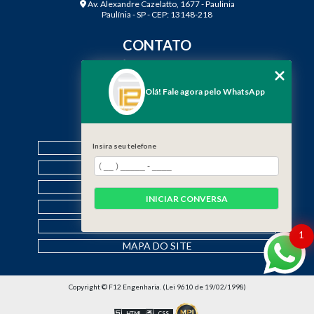
Av. Alexandre Cazelatto, 1677 - Paulinia
Paulínia - SP - CEP: 13148-218
CONTATO
(19) 3888-2923
(19) 99968-7979
Olá! Fale agora pelo WhatsApp
contato@f12engenharia.com.br
MENU
HOME
Insira seu telefone
QUEM SOMOS
SERVIÇOS
INICIAR CONVERSA
CONTATO
CATEGORIAS
1
MAPA DO SITE
Copyright © F12 Engenharia. (Lei 9610 de 19/02/1998)
HTML
CSS