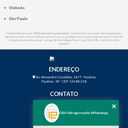
Vinhedo
São Paulo
O conteúdo do texto "
Reforma em Condomínio
" é de direito reservado. Sua reprodução,
parcial ou total, mesmo citando nossos links, é proibida sem a autorização do autor. Crime de
violação de direito autoral – artigo 184 do Código Penal –
Lei 9610/98 - Lei de direitos
autorais
.
ENDEREÇO
Av. Alexandre Cazelatto, 1677 - Paulinia
Paulínia - SP - CEP: 13148-218
CONTATO
(19) 3888-2923
(19) 99968-7979
Olá! Fale agora pelo WhatsApp
contato@f12engenharia.com.br
MENU