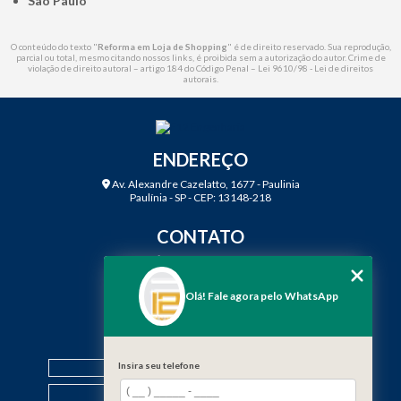
São Paulo
O conteúdo do texto "
Reforma em Loja de Shopping
" é de direito reservado. Sua reprodução,
parcial ou total, mesmo citando nossos links, é proibida sem a autorização do autor. Crime de
violação de direito autoral – artigo 184 do Código Penal –
Lei 9610/98 - Lei de direitos
autorais
.
ENDEREÇO
Av. Alexandre Cazelatto, 1677 - Paulinia
Paulínia - SP - CEP: 13148-218
CONTATO
(19) 3888-2923
(19) 99968-7979
Olá! Fale agora pelo WhatsApp
contato@f12engenharia.com.br
MENU
HOME
Insira seu telefone
QUEM SOMOS