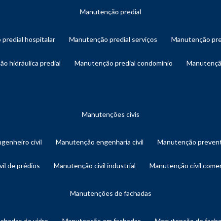
manutenção predial
 predial hospitalar
manutenção predial serviços
manutenção pre
ão hidráulica predial
manutenção predial condomínio
manutençã
manutenções civis
genheiro civil
manutenção engenharia civil
manutenção prevent
vil de prédios
manutenção civil industrial
manutenção civil comer
manutenções de fachadas
achadas de vidro
manutenção em fachadas
manutenção de fach