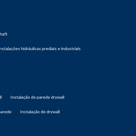
shaft
instalações hidráulicas prediais e industriais
ll
instalação de parede drywall
 parede
instalação de drywall