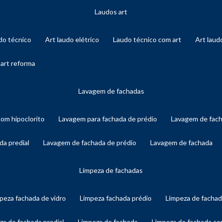
laudos art
audo técnico
art laudo elétrico
laudo técnico com art
art lau
 art reforma
lavagem de fachadas
com hipoclorito
lavagem para fachada de prédio
lavagem de fac
da predial
lavagem de fachada de prédio
lavagem de fachada
limpeza de fachadas
mpeza fachada de vidro
limpeza fachada prédio
limpeza de facha
eza de fachada predial
limpeza de fachada
limpeza de fachada c