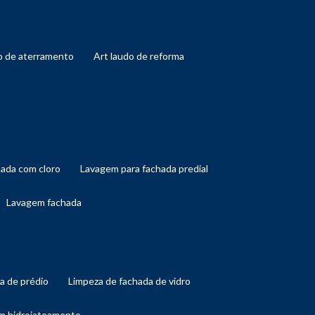
do de aterramento
art laudo de reforma
hada com cloro
lavagem para fachada predial
lavagem fachada
da de prédio
limpeza de fachada de vidro
om hidrojateamento