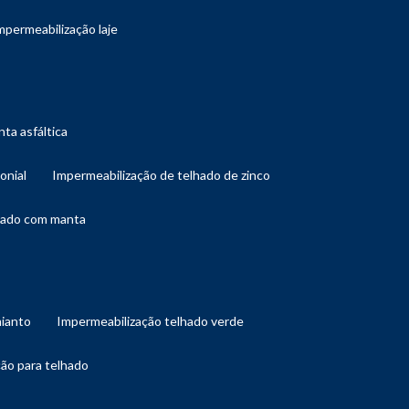
impermeabilização laje
ta asfáltica
onial
impermeabilização de telhado de zinco
lhado com manta
mianto
impermeabilização telhado verde
ção para telhado