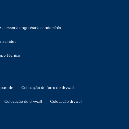
assessoria engenharia condomínio
ara laudos
copo técnico
l parede
colocação de forro de drywall
colocação de drywall
colocação drywall