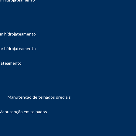
com hidrojateamento
por hidrojateamento
ojateamento
manutenção de telhados prediais
manutenção em telhados