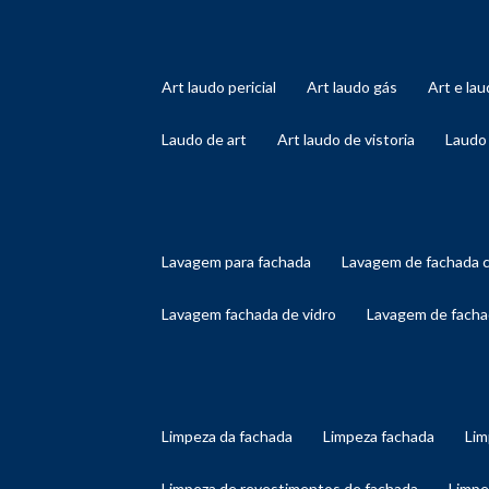
art laudo pericial
art laudo gás
art e l
laudo de art
art laudo de vistoria
laudo
lavagem para fachada
lavagem de fachada 
lavagem fachada de vidro
lavagem de facha
limpeza da fachada
limpeza fachada
li
limpeza de revestimentos de fachada
limp