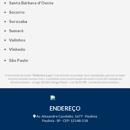
Santa Bárbara d'Oeste
Socorro
Sorocaba
Sumaré
Valinhos
Vinhedo
São Paulo
O conteúdo do texto "
Reforma Loja
" é de direito reservado. Sua reprodução, parcial ou total,
mesmo citando nossos links, é proibida sem a autorização do autor. Crime de violação de
direito autoral – artigo 184 do Código Penal –
Lei 9610/98 - Lei de direitos autorais
.
ENDEREÇO
Av. Alexandre Cazelatto, 1677 - Paulinia
Paulínia - SP - CEP: 13148-218