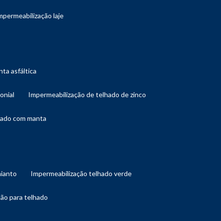
impermeabilização laje
ta asfáltica
onial
impermeabilização de telhado de zinco
lhado com manta
mianto
impermeabilização telhado verde
ção para telhado