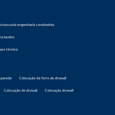
assessoria engenharia condomínio
ara laudos
copo técnico
l parede
colocação de forro de drywall
colocação de drywall
colocação drywall