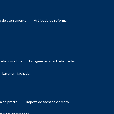
do de aterramento
art laudo de reforma
hada com cloro
lavagem para fachada predial
lavagem fachada
da de prédio
limpeza de fachada de vidro
om hidrojateamento