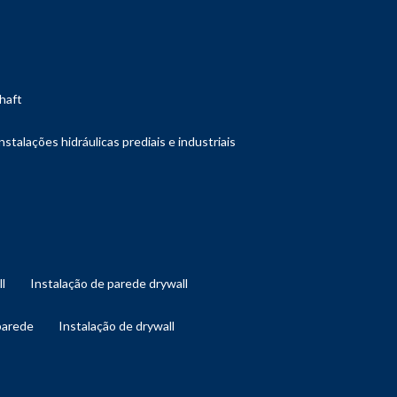
shaft
instalações hidráulicas prediais e industriais
ll
instalação de parede drywall
 parede
instalação de drywall