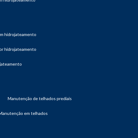
com hidrojateamento
por hidrojateamento
ojateamento
manutenção de telhados prediais
manutenção em telhados