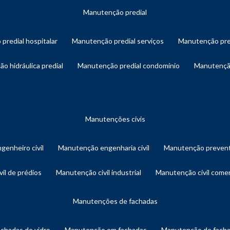
manutenção predial
 predial hospitalar
manutenção predial serviços
manutenção pre
ão hidráulica predial
manutenção predial condomínio
manutençã
manutenções civis
genheiro civil
manutenção engenharia civil
manutenção prevent
vil de prédios
manutenção civil industrial
manutenção civil comer
manutenções de fachadas
achadas de vidro
manutenção em fachadas
manutenção de fach