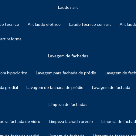
laudos art
audo técnico
art laudo elétrico
laudo técnico com art
art lau
 art reforma
lavagem de fachadas
com hipoclorito
lavagem para fachada de prédio
lavagem de fac
da predial
lavagem de fachada de prédio
lavagem de fachada
limpeza de fachadas
mpeza fachada de vidro
limpeza fachada prédio
limpeza de facha
eza de fachada predial
limpeza de fachada
limpeza de fachada c