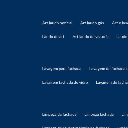
art laudo pericial
art laudo gás
art e l
laudo de art
art laudo de vistoria
laudo
lavagem para fachada
lavagem de fachada 
lavagem fachada de vidro
lavagem de facha
limpeza da fachada
limpeza fachada
li
limpeza de revestimentos de fachada
limp