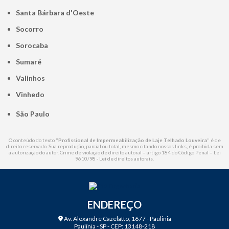
Santa Bárbara d'Oeste
Socorro
Sorocaba
Sumaré
Valinhos
Vinhedo
São Paulo
O conteúdo do texto "
Profissional de Impermeabilização de Laje Telhado Louveira
" é de
direito reservado. Sua reprodução, parcial ou total, mesmo citando nossos links, é proibida sem
a autorização do autor. Crime de violação de direito autoral – artigo 184 do Código Penal –
Lei
9610/98 - Lei de direitos autorais
.
ENDEREÇO
Av. Alexandre Cazelatto, 1677 - Paulinia
Paulínia - SP - CEP: 13148-218