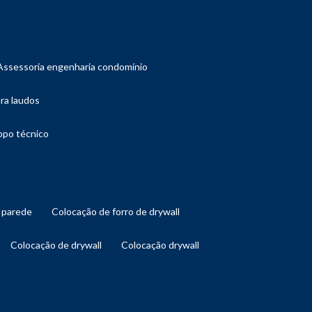
assessoria engenharia condomínio
ara laudos
copo técnico
l parede
colocação de forro de drywall
colocação de drywall
colocação drywall