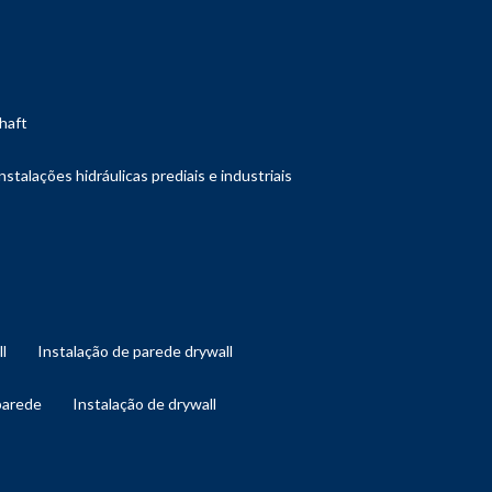
shaft
instalações hidráulicas prediais e industriais
ll
instalação de parede drywall
 parede
instalação de drywall