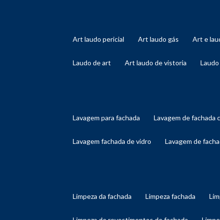
art laudo pericial
art laudo gás
art e l
laudo de art
art laudo de vistoria
laudo
lavagem para fachada
lavagem de fachada 
lavagem fachada de vidro
lavagem de facha
limpeza da fachada
limpeza fachada
li
limpeza de revestimentos de fachada
limp