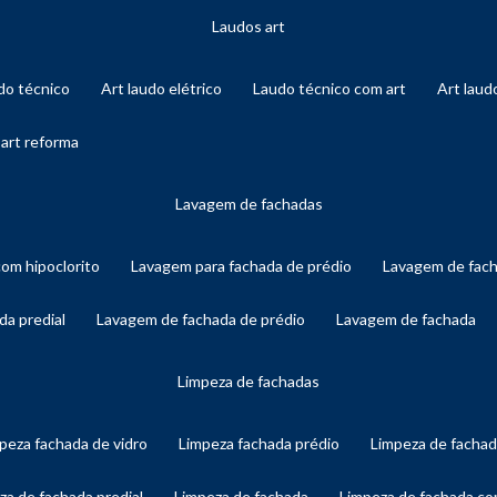
laudos art
audo técnico
art laudo elétrico
laudo técnico com art
art lau
 art reforma
lavagem de fachadas
com hipoclorito
lavagem para fachada de prédio
lavagem de fac
da predial
lavagem de fachada de prédio
lavagem de fachada
limpeza de fachadas
mpeza fachada de vidro
limpeza fachada prédio
limpeza de facha
eza de fachada predial
limpeza de fachada
limpeza de fachada c