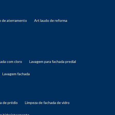
do de aterramento
art laudo de reforma
hada com cloro
lavagem para fachada predial
lavagem fachada
da de prédio
limpeza de fachada de vidro
om hidrojateamento