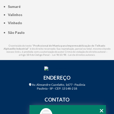
Sumaré
Valinhos
Vinhedo
São Paulo
O conteúdo do texto "
Profissional de Manta para Impermeabilização de Telhado
Alphaville Industrial
" é de direito reservado. Sua reprodução, parcial ou total, mesmo citando
nossos links, é proibida sem a autorização do autor. Crime de violação de direito autoral –
artigo 184 do Código Penal –
Lei 9610/98 - Lei de direitos autorais
.
ENDEREÇO
Av. Alexandre Cazelatto, 1677 - Paulinia
Paulínia - SP - CEP: 13148-218
CONTATO
(19) 3888-2923
(19) 99968-7979