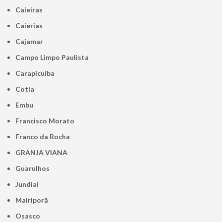
Caieiras
Caierias
Cajamar
Campo Limpo Paulista
Carapicuíba
Cotia
Embu
Francisco Morato
Franco da Rocha
GRANJA VIANA
Guarulhos
Jundiaí
Mairiporã
Osasco