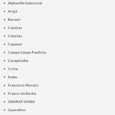
Alphaville Industrial
Arujá
Barueri
Caieiras
Caierias
Cajamar
Campo Limpo Paulista
Carapicuíba
Cotia
Embu
Francisco Morato
Franco da Rocha
GRANJA VIANA
Guarulhos