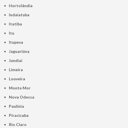
Hortolândia
Indaiatuba
Itatiba
Itu
Itupeva
Jaguariúna
Jundiaí
Limeira
Louveira
Monte Mor
Nova Odessa
Paulínia
Piracicaba
Rio Claro