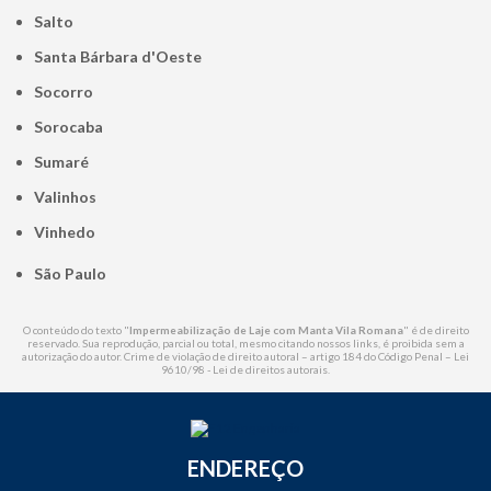
Salto
Santa Bárbara d'Oeste
Socorro
Sorocaba
Sumaré
Valinhos
Vinhedo
São Paulo
O conteúdo do texto "
Impermeabilização de Laje com Manta Vila Romana
" é de direito
reservado. Sua reprodução, parcial ou total, mesmo citando nossos links, é proibida sem a
autorização do autor. Crime de violação de direito autoral – artigo 184 do Código Penal –
Lei
9610/98 - Lei de direitos autorais
.
ENDEREÇO