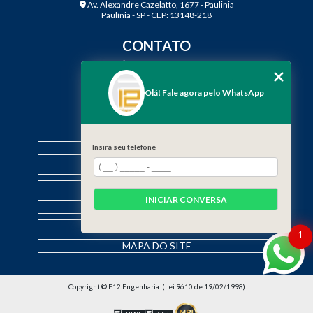
Av. Alexandre Cazelatto, 1677 - Paulinia
Paulínia - SP - CEP: 13148-218
CONTATO
(19) 3888-2923
(19) 99968-7979
Olá! Fale agora pelo WhatsApp
contato@f12engenharia.com.br
MENU
HOME
Insira seu telefone
QUEM SOMOS
SERVIÇOS
INICIAR CONVERSA
CONTATO
CATEGORIAS
1
MAPA DO SITE
Copyright © F12 Engenharia. (Lei 9610 de 19/02/1998)