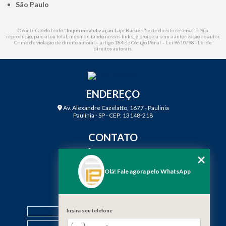
São Paulo
O conteúdo do texto "
Impermeabilização Laje Barueri
" é de direito reservado. Sua
reprodução, parcial ou total, mesmo citando nossos links, é proibida sem a autorização do autor.
Crime de violação de direito autoral – artigo 184 do Código Penal –
Lei 9610/98 - Lei de
direitos autorais
.
ENDEREÇO
Av. Alexandre Cazelatto, 1677 - Paulinia
Paulínia - SP - CEP: 13148-218
CONTATO
(19) 3888-2923
(19) 99968-7979
Olá! Fale agora pelo WhatsApp
contato@f12engenharia.com.br
MENU
HOME
Insira seu telefone
QUEM SOMOS