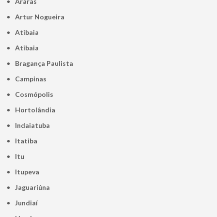
Araras
Artur Nogueira
Atibaia
Atibaia
Bragança Paulista
Campinas
Cosmópolis
Hortolândia
Indaiatuba
Itatiba
Itu
Itupeva
Jaguariúna
Jundiaí