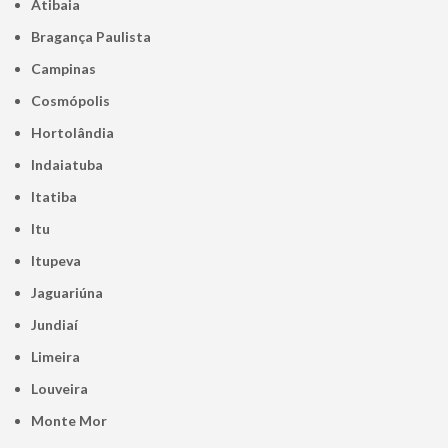
Atibaia
Bragança Paulista
Campinas
Cosmópolis
Hortolândia
Indaiatuba
Itatiba
Itu
Itupeva
Jaguariúna
Jundiaí
Limeira
Louveira
Monte Mor