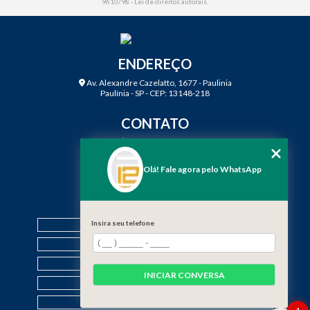
9610/98 - Lei de direitos autorais
.
ENDEREÇO
Av. Alexandre Cazelatto, 1677 - Paulinia
Paulínia - SP - CEP: 13148-218
CONTATO
(19) 3888-2923
(19) 99968-7979
Olá! Fale agora pelo WhatsApp
contato@f12engenharia.com.br
MENU
HOME
Insira seu telefone
QUEM SOMOS
SERVIÇOS
INICIAR CONVERSA
CONTATO
CATEGORIAS