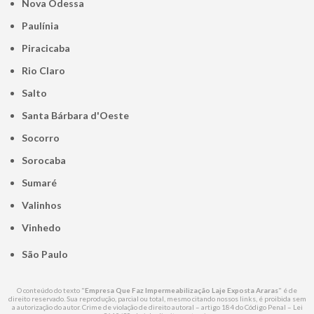
Nova Odessa
Paulínia
Piracicaba
Rio Claro
Salto
Santa Bárbara d'Oeste
Socorro
Sorocaba
Sumaré
Valinhos
Vinhedo
São Paulo
O conteúdo do texto "
Empresa Que Faz Impermeabilização Laje Exposta Araras
" é de
direito reservado. Sua reprodução, parcial ou total, mesmo citando nossos links, é proibida sem
a autorização do autor. Crime de violação de direito autoral – artigo 184 do Código Penal –
Lei