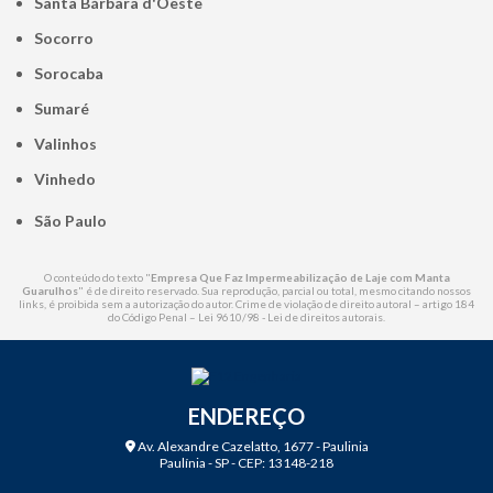
Santa Bárbara d'Oeste
Socorro
Sorocaba
Sumaré
Valinhos
Vinhedo
São Paulo
O conteúdo do texto "
Empresa Que Faz Impermeabilização de Laje com Manta
Guarulhos
" é de direito reservado. Sua reprodução, parcial ou total, mesmo citando nossos
links, é proibida sem a autorização do autor. Crime de violação de direito autoral – artigo 184
do Código Penal –
Lei 9610/98 - Lei de direitos autorais
.
ENDEREÇO
Av. Alexandre Cazelatto, 1677 - Paulinia
Paulínia - SP - CEP: 13148-218