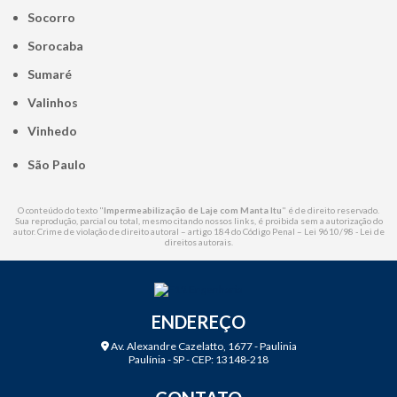
Socorro
Sorocaba
Sumaré
Valinhos
Vinhedo
São Paulo
O conteúdo do texto "
Impermeabilização de Laje com Manta Itu
" é de direito reservado.
Sua reprodução, parcial ou total, mesmo citando nossos links, é proibida sem a autorização do
autor. Crime de violação de direito autoral – artigo 184 do Código Penal –
Lei 9610/98 - Lei de
direitos autorais
.
ENDEREÇO
Av. Alexandre Cazelatto, 1677 - Paulinia
Paulínia - SP - CEP: 13148-218