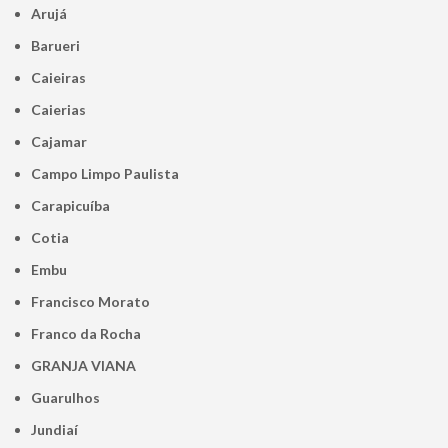
Arujá
Barueri
Caieiras
Caierias
Cajamar
Campo Limpo Paulista
Carapicuíba
Cotia
Embu
Francisco Morato
Franco da Rocha
GRANJA VIANA
Guarulhos
Jundiaí