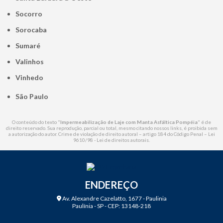
Socorro
Sorocaba
Sumaré
Valinhos
Vinhedo
São Paulo
O conteúdo do texto "
Impermeabilização de Laje com Manta Asfáltica Pompéia
" é de
direito reservado. Sua reprodução, parcial ou total, mesmo citando nossos links, é proibida sem
a autorização do autor. Crime de violação de direito autoral – artigo 184 do Código Penal –
Lei
9610/98 - Lei de direitos autorais
.
ENDEREÇO
Av. Alexandre Cazelatto, 1677 - Paulinia
Paulínia - SP - CEP: 13148-218