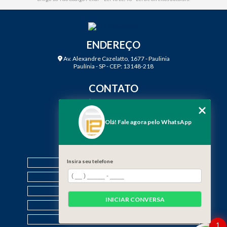
ENDEREÇO
Av. Alexandre Cazelatto, 1677 - Paulinia
Paulínia - SP - CEP: 13148-218
CONTATO
(19) 3888-2923
(19) 99968-7979
Olá! Fale agora pelo WhatsApp
contato@f12engenharia.com.br
MENU
HOME
Insira seu telefone
QUEM SOMOS
SERVIÇOS
INICIAR CONVERSA
CONTATO
CATEGORIAS
1