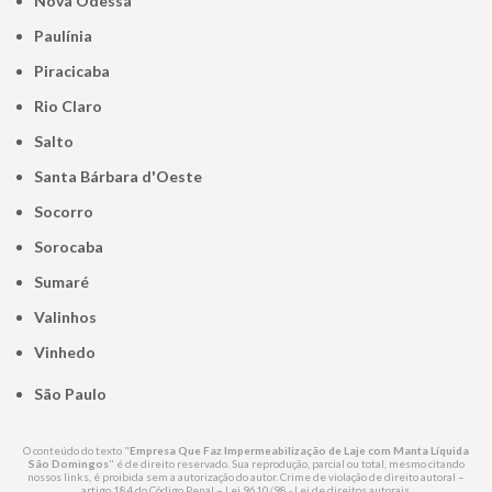
Nova Odessa
Paulínia
Piracicaba
Rio Claro
Salto
Santa Bárbara d'Oeste
Socorro
Sorocaba
Sumaré
Valinhos
Vinhedo
São Paulo
O conteúdo do texto "
Empresa Que Faz Impermeabilização de Laje com Manta Líquida
São Domingos
" é de direito reservado. Sua reprodução, parcial ou total, mesmo citando
nossos links, é proibida sem a autorização do autor. Crime de violação de direito autoral –
artigo 184 do Código Penal –
Lei 9610/98 - Lei de direitos autorais
.