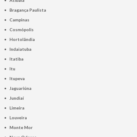
Atibaia
Bragança Paulista
Campinas
Cosmópolis
Hortolândia
Indaiatuba
Itatiba
Itu
Itupeva
Jaguariúna
Jundiaí
Limeira
Louveira
Monte Mor