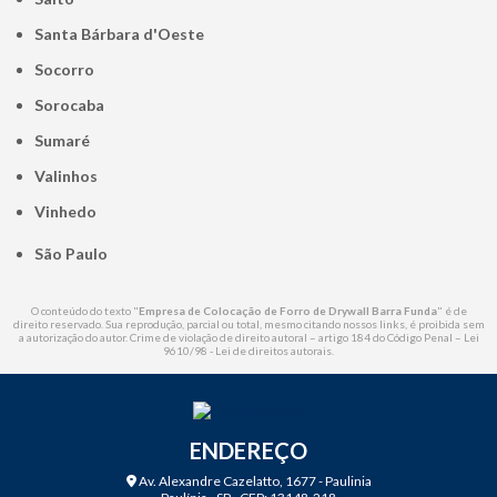
Santa Bárbara d'Oeste
Socorro
Sorocaba
Sumaré
Valinhos
Vinhedo
São Paulo
O conteúdo do texto "
Empresa de Colocação de Forro de Drywall Barra Funda
" é de
direito reservado. Sua reprodução, parcial ou total, mesmo citando nossos links, é proibida sem
a autorização do autor. Crime de violação de direito autoral – artigo 184 do Código Penal –
Lei
9610/98 - Lei de direitos autorais
.
ENDEREÇO
Av. Alexandre Cazelatto, 1677 - Paulinia