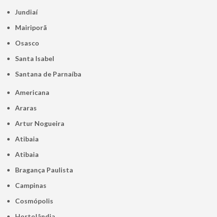
Jundiaí
Mairiporã
Osasco
Santa Isabel
Santana de Parnaíba
Americana
Araras
Artur Nogueira
Atibaia
Atibaia
Bragança Paulista
Campinas
Cosmópolis
Hortolândia