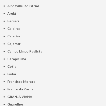
Alphaville Industrial
Arujá
Barueri
Caieiras
Caierias
Cajamar
Campo Limpo Paulista
Carapicuíba
Cotia
Embu
Francisco Morato
Franco da Rocha
GRANJA VIANA
Guarulhos