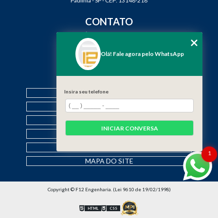
Paulínia - SP - CEP: 13148-218
CONTATO
(19) 3888-2923
(19) 99968-7979
Olá! Fale agora pelo WhatsApp
contato@f12engenharia.com.br
MENU
Insira seu telefone
HOME
QUEM SOMOS
SERVIÇOS
INICIAR CONVERSA
CONTATO
CATEGORIAS
1
MAPA DO SITE
Copyright © F12 Engenharia. (Lei 9610 de 19/02/1998)
HTML
CSS