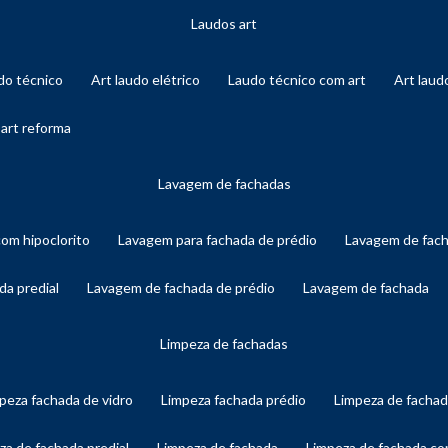
laudos art
audo técnico
art laudo elétrico
laudo técnico com art
art lau
 art reforma
lavagem de fachadas
com hipoclorito
lavagem para fachada de prédio
lavagem de fac
da predial
lavagem de fachada de prédio
lavagem de fachada
limpeza de fachadas
mpeza fachada de vidro
limpeza fachada prédio
limpeza de facha
eza de fachada predial
limpeza de fachada
limpeza de fachada c