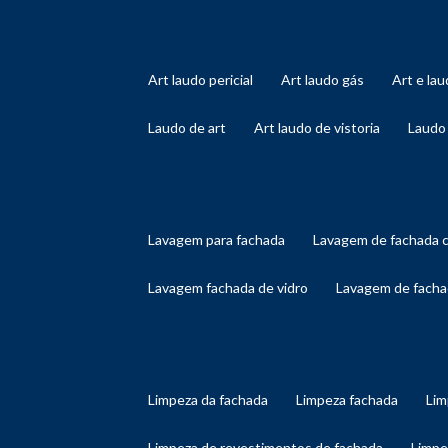
art laudo pericial
art laudo gás
art e l
laudo de art
art laudo de vistoria
laudo
lavagem para fachada
lavagem de fachada 
lavagem fachada de vidro
lavagem de facha
limpeza da fachada
limpeza fachada
li
limpeza de revestimentos de fachada
limp