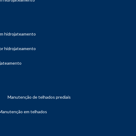
com hidrojateamento
por hidrojateamento
ojateamento
manutenção de telhados prediais
manutenção em telhados