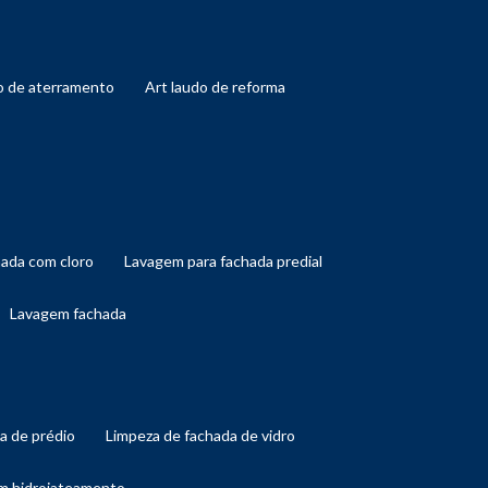
do de aterramento
art laudo de reforma
hada com cloro
lavagem para fachada predial
lavagem fachada
da de prédio
limpeza de fachada de vidro
om hidrojateamento