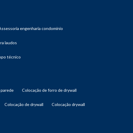
assessoria engenharia condomínio
ara laudos
copo técnico
l parede
colocação de forro de drywall
colocação de drywall
colocação drywall