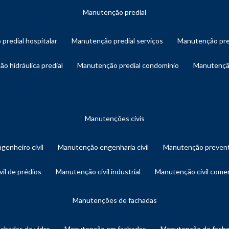
manutenção predial
 predial hospitalar
manutenção predial serviços
manutenção pre
ão hidráulica predial
manutenção predial condomínio
manutençã
manutenções civis
genheiro civil
manutenção engenharia civil
manutenção prevent
vil de prédios
manutenção civil industrial
manutenção civil comer
manutenções de fachadas
achadas de vidro
manutenção em fachadas
manutenção de fach