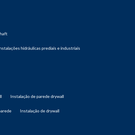
shaft
instalações hidráulicas prediais e industriais
ll
instalação de parede drywall
 parede
instalação de drywall