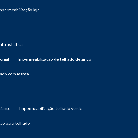
impermeabilização laje
ta asfáltica
onial
impermeabilização de telhado de zinco
lhado com manta
mianto
impermeabilização telhado verde
ção para telhado