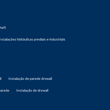
shaft
instalações hidráulicas prediais e industriais
ll
instalação de parede drywall
 parede
instalação de drywall