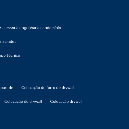
assessoria engenharia condomínio
ara laudos
copo técnico
l parede
colocação de forro de drywall
colocação de drywall
colocação drywall