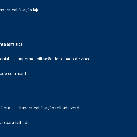
impermeabilização laje
ta asfáltica
onial
impermeabilização de telhado de zinco
lhado com manta
mianto
impermeabilização telhado verde
ção para telhado