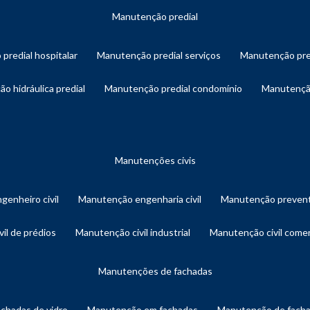
manutenção predial
 predial hospitalar
manutenção predial serviços
manutenção pre
ão hidráulica predial
manutenção predial condomínio
manutençã
manutenções civis
genheiro civil
manutenção engenharia civil
manutenção prevent
vil de prédios
manutenção civil industrial
manutenção civil comer
manutenções de fachadas
achadas de vidro
manutenção em fachadas
manutenção de fach