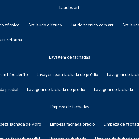
laudos art
audo técnico
art laudo elétrico
laudo técnico com art
art lau
 art reforma
lavagem de fachadas
com hipoclorito
lavagem para fachada de prédio
lavagem de fac
da predial
lavagem de fachada de prédio
lavagem de fachada
limpeza de fachadas
mpeza fachada de vidro
limpeza fachada prédio
limpeza de facha
eza de fachada predial
limpeza de fachada
limpeza de fachada c