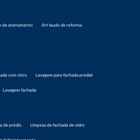
do de aterramento
art laudo de reforma
hada com cloro
lavagem para fachada predial
lavagem fachada
da de prédio
limpeza de fachada de vidro
om hidrojateamento