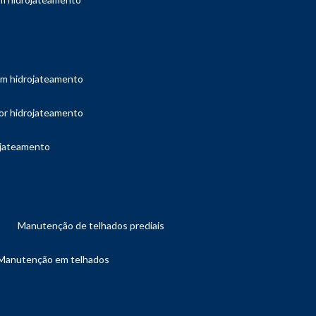
com hidrojateamento
por hidrojateamento
ojateamento
manutenção de telhados prediais
manutenção em telhados