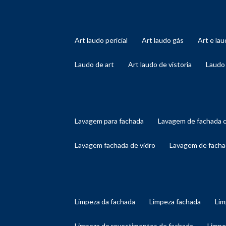
art laudo pericial
art laudo gás
art e l
laudo de art
art laudo de vistoria
laudo
lavagem para fachada
lavagem de fachada 
lavagem fachada de vidro
lavagem de facha
limpeza da fachada
limpeza fachada
li
limpeza de revestimentos de fachada
limp