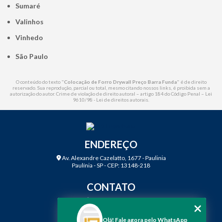
Sumaré
Valinhos
Vinhedo
São Paulo
O conteúdo do texto "
Colocação de Forro Drywall Preço Barra Funda
" é de direito
reservado. Sua reprodução, parcial ou total, mesmo citando nossos links, é proibida sem a
autorização do autor. Crime de violação de direito autoral – artigo 184 do Código Penal –
Lei
9610/98 - Lei de direitos autorais
.
ENDEREÇO
Av. Alexandre Cazelatto, 1677 - Paulinia
Paulínia - SP - CEP: 13148-218
CONTATO
(19) 3888-2923
(19) 99968-7979
Olá! Fale agora pelo WhatsApp