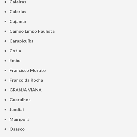
Caieiras
Caierias
Cajamar
Campo Limpo Paulista
Carapicuíba
Cotia
Embu
Francisco Morato
Franco da Rocha
GRANJA VIANA
Guarulhos
Jundiaí
Mairiporã
Osasco