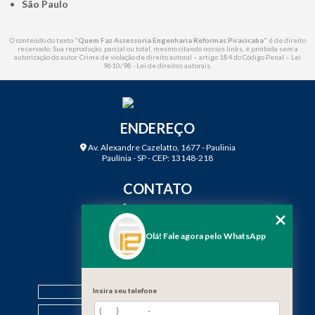
São Paulo
O conteúdo do texto "
Quem Faz Assessoria Engenharia Reformas Piracicaba
" é de direito
reservado. Sua reprodução, parcial ou total, mesmo citando nossos links, é proibida sem a
autorização do autor. Crime de violação de direito autoral – artigo 184 do Código Penal –
Lei
9610/98 - Lei de direitos autorais
.
ENDEREÇO
Av. Alexandre Cazelatto, 1677 - Paulinia
Paulínia - SP - CEP: 13148-218
CONTATO
(19) 3888-2923
(19) 99968-7979
Olá! Fale agora pelo WhatsApp
contato@f12engenharia.com.br
MENU
HOME
Insira seu telefone
QUEM SOMOS