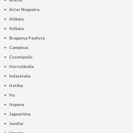
Artur Nogueira
Atibaia
Atibaia
Bragança Paulista
Campinas
Cosmópolis
Hortolândia
Indaiatuba
Itatiba
Itu
Itupeva
Jaguariúna
Jundiaí
Limeira