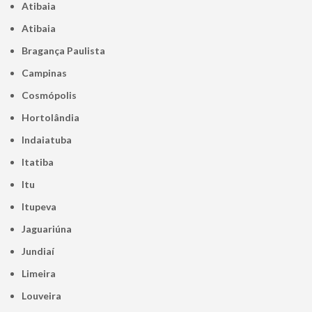
Atibaia
Atibaia
Bragança Paulista
Campinas
Cosmópolis
Hortolândia
Indaiatuba
Itatiba
Itu
Itupeva
Jaguariúna
Jundiaí
Limeira
Louveira