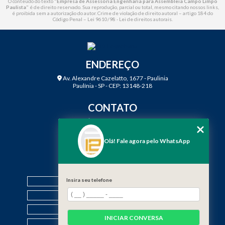
O conteúdo do texto "
Empresa de Assessoria Engenharia para Assembleia Campo Limpo
Paulista
" é de direito reservado. Sua reprodução, parcial ou total, mesmo citando nossos links,
é proibida sem a autorização do autor. Crime de violação de direito autoral – artigo 184 do
Código Penal –
Lei 9610/98 - Lei de direitos autorais
.
ENDEREÇO
Av. Alexandre Cazelatto, 1677 - Paulinia
Paulínia - SP - CEP: 13148-218
CONTATO
(19) 3888-2923
(19) 99968-7979
Olá! Fale agora pelo WhatsApp
contato@f12engenharia.com.br
MENU
HOME
Insira seu telefone
QUEM SOMOS
SERVIÇOS
INICIAR CONVERSA
CONTATO