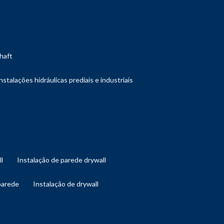
shaft
instalações hidráulicas prediais e industriais
ll
instalação de parede drywall
 parede
instalação de drywall