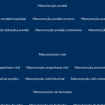
manutenção predial
 predial hospitalar
manutenção predial serviços
manutenção pre
ão hidráulica predial
manutenção predial condomínio
manutençã
manutenções civis
genheiro civil
manutenção engenharia civil
manutenção prevent
vil de prédios
manutenção civil industrial
manutenção civil comer
manutenções de fachadas
achadas de vidro
manutenção em fachadas
manutenção de fach