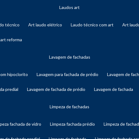
laudos art
audo técnico
art laudo elétrico
laudo técnico com art
art lau
 art reforma
lavagem de fachadas
com hipoclorito
lavagem para fachada de prédio
lavagem de fac
da predial
lavagem de fachada de prédio
lavagem de fachada
limpeza de fachadas
mpeza fachada de vidro
limpeza fachada prédio
limpeza de facha
eza de fachada predial
limpeza de fachada
limpeza de fachada c