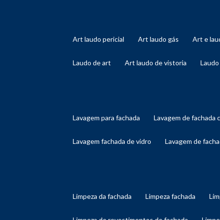
art laudo pericial
art laudo gás
art e l
laudo de art
art laudo de vistoria
laudo
lavagem para fachada
lavagem de fachada 
lavagem fachada de vidro
lavagem de facha
limpeza da fachada
limpeza fachada
li
limpeza de revestimentos de fachada
limp