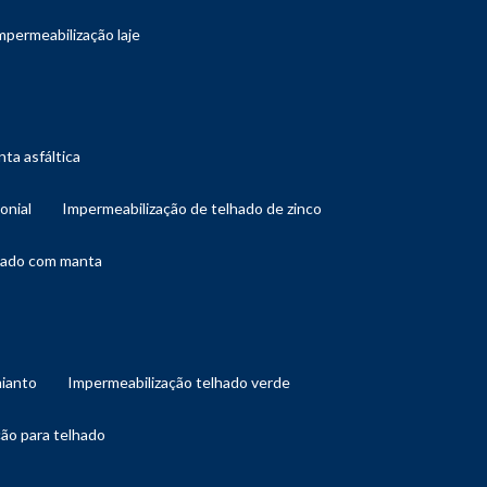
impermeabilização laje
ta asfáltica
onial
impermeabilização de telhado de zinco
lhado com manta
mianto
impermeabilização telhado verde
ção para telhado