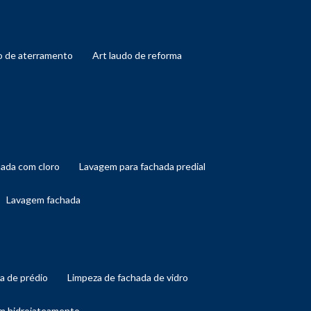
do de aterramento
art laudo de reforma
hada com cloro
lavagem para fachada predial
lavagem fachada
da de prédio
limpeza de fachada de vidro
om hidrojateamento