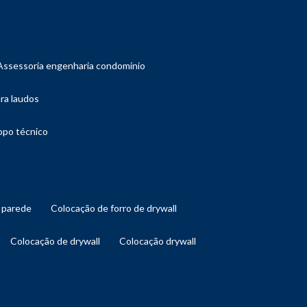
assessoria engenharia condomínio
ara laudos
copo técnico
l parede
colocação de forro de drywall
colocação de drywall
colocação drywall