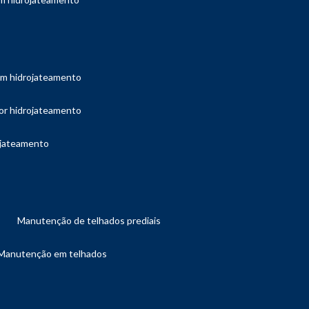
com hidrojateamento
por hidrojateamento
ojateamento
manutenção de telhados prediais
manutenção em telhados