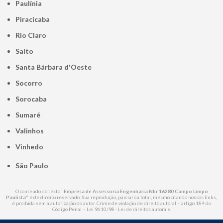
Paulínia
Piracicaba
Rio Claro
Salto
Santa Bárbara d'Oeste
Socorro
Sorocaba
Sumaré
Valinhos
Vinhedo
São Paulo
O conteúdo do texto "
Empresa de Assessoria Engenharia Nbr 16280 Campo Limpo
Paulista
" é de direito reservado. Sua reprodução, parcial ou total, mesmo citando nossos links,
é proibida sem a autorização do autor. Crime de violação de direito autoral – artigo 184 do
Código Penal –
Lei 9610/98 - Lei de direitos autorais
.