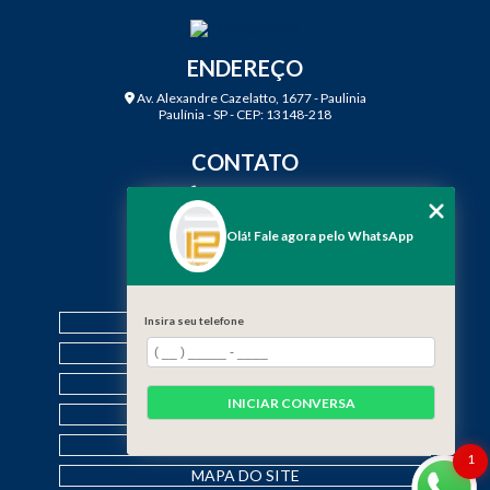
ENDEREÇO
Av. Alexandre Cazelatto, 1677 - Paulinia
Paulínia - SP - CEP: 13148-218
CONTATO
(19) 3888-2923
(19) 99968-7979
Olá! Fale agora pelo WhatsApp
contato@f12engenharia.com.br
MENU
HOME
Insira seu telefone
QUEM SOMOS
SERVIÇOS
INICIAR CONVERSA
CONTATO
CATEGORIAS
1
MAPA DO SITE