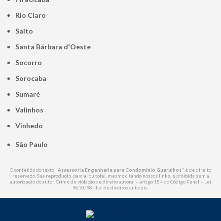
Rio Claro
Salto
Santa Bárbara d'Oeste
Socorro
Sorocaba
Sumaré
Valinhos
Vinhedo
São Paulo
O conteúdo do texto "
Assessoria Engenharia para Condomínio Guarulhos
" é de direito
reservado. Sua reprodução, parcial ou total, mesmo citando nossos links, é proibida sem a
autorização do autor. Crime de violação de direito autoral – artigo 184 do Código Penal –
Lei
9610/98 - Lei de direitos autorais
.