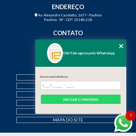
ENDEREÇO
Av. Alexandre Cazelatto, 1677 - Paulinia
Paulínia - SP - CEP: 13148-218
CONTATO
(19) 3888-2923
(19) 99968-7979
Olá! Fale agora pelo WhatsApp
contato@f12engenharia.com.br
MENU
Insira seu telefone
HOME
QUEM SOMOS
SERVIÇOS
INICIAR CONVERSA
CONTATO
CATEGORIAS
1
MAPA DO SITE