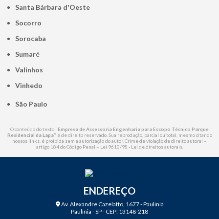
Santa Bárbara d'Oeste
Socorro
Sorocaba
Sumaré
Valinhos
Vinhedo
São Paulo
O conteúdo do texto "
Empresa de Assessoria Engenharia para Escopo Técnico Parque
Residencial da Lapa
" é de direito reservado. Sua reprodução, parcial ou total, mesmo citando
nossos links, é proibida sem a autorização do autor. Crime de violação de direito autoral –
artigo 184 do Código Penal –
Lei 9610/98 - Lei de direitos autorais
.
ENDEREÇO
Av. Alexandre Cazelatto, 1677 - Paulinia
Paulínia - SP - CEP: 13148-218