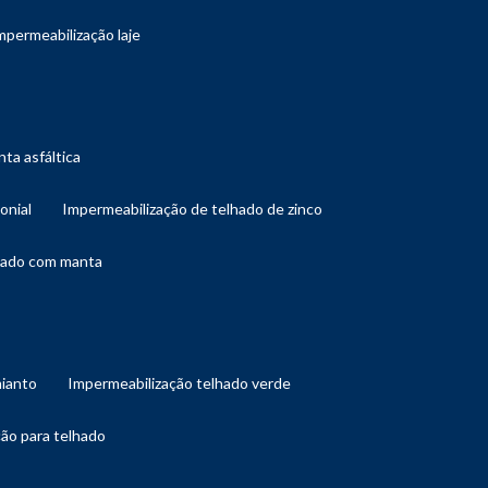
impermeabilização laje
ta asfáltica
onial
impermeabilização de telhado de zinco
lhado com manta
mianto
impermeabilização telhado verde
ção para telhado