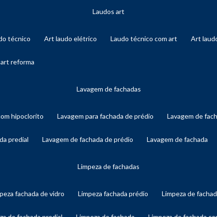
laudos art
audo técnico
art laudo elétrico
laudo técnico com art
art lau
 art reforma
lavagem de fachadas
com hipoclorito
lavagem para fachada de prédio
lavagem de fac
da predial
lavagem de fachada de prédio
lavagem de fachada
limpeza de fachadas
mpeza fachada de vidro
limpeza fachada prédio
limpeza de facha
eza de fachada predial
limpeza de fachada
limpeza de fachada c