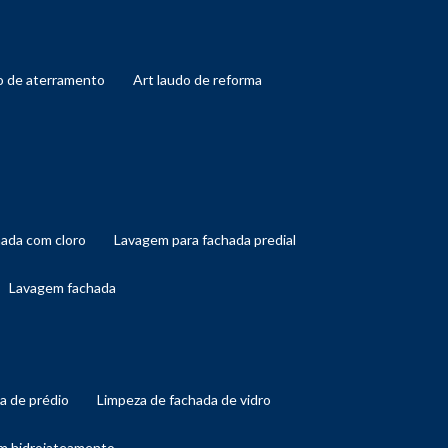
do de aterramento
art laudo de reforma
hada com cloro
lavagem para fachada predial
lavagem fachada
da de prédio
limpeza de fachada de vidro
om hidrojateamento