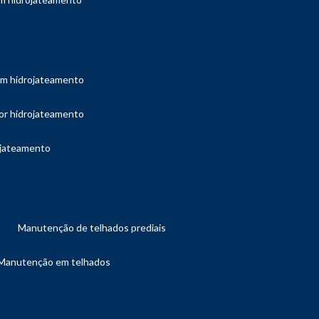
com hidrojateamento
por hidrojateamento
ojateamento
manutenção de telhados prediais
manutenção em telhados