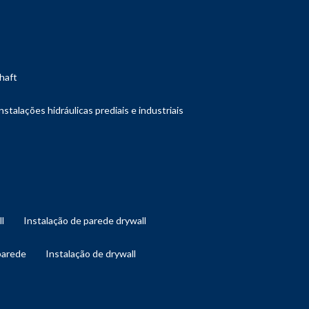
shaft
instalações hidráulicas prediais e industriais
ll
instalação de parede drywall
 parede
instalação de drywall