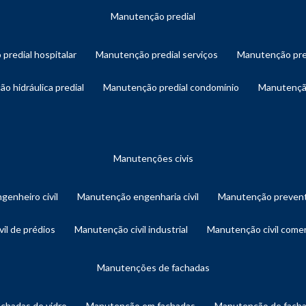
manutenção predial
 predial hospitalar
manutenção predial serviços
manutenção pre
ão hidráulica predial
manutenção predial condomínio
manutençã
manutenções civis
genheiro civil
manutenção engenharia civil
manutenção prevent
vil de prédios
manutenção civil industrial
manutenção civil comer
manutenções de fachadas
achadas de vidro
manutenção em fachadas
manutenção de fach