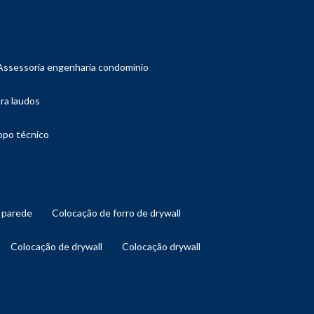
assessoria engenharia condomínio
ara laudos
copo técnico
l parede
colocação de forro de drywall
colocação de drywall
colocação drywall