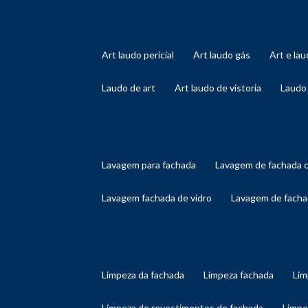
art laudo pericial
art laudo gás
art e l
laudo de art
art laudo de vistoria
laudo
lavagem para fachada
lavagem de fachada 
lavagem fachada de vidro
lavagem de facha
limpeza da fachada
limpeza fachada
li
limpeza de revestimentos de fachada
limp