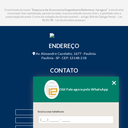
O conteúdo do texto "
Empresa de Assessoria Engenharia Reformas Jaraguá
" é de direito
reservado. Sua reprodução, parcial ou total, mesmo citando nossos links, é proibida sem a
autorização do autor. Crime de violação de direito autoral – artigo 184 do Código Penal –
Lei
9610/98 - Lei de direitos autorais
.
ENDEREÇO
Av. Alexandre Cazelatto, 1677 - Paulinia
Paulínia - SP - CEP: 13148-218
CONTATO
(19) 3888-2923
(19) 99968-7979
Olá! Fale agora pelo WhatsApp
contato@f12engenharia.com.br
MENU
HOME
Insira seu telefone
QUEM SOMOS