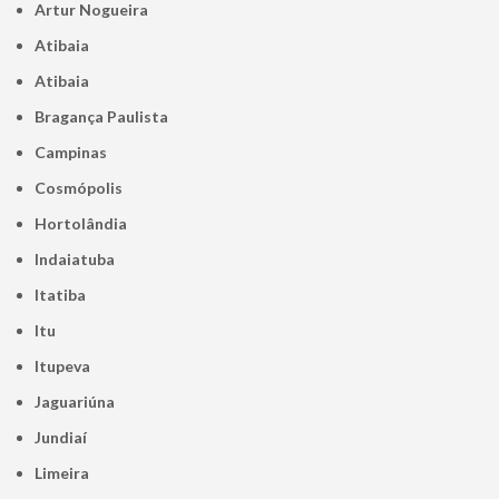
Artur Nogueira
Atibaia
Atibaia
Bragança Paulista
Campinas
Cosmópolis
Hortolândia
Indaiatuba
Itatiba
Itu
Itupeva
Jaguariúna
Jundiaí
Limeira