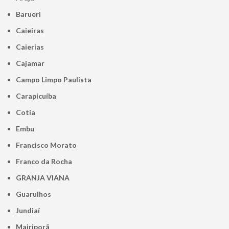
Barueri
Caieiras
Caierias
Cajamar
Campo Limpo Paulista
Carapicuíba
Cotia
Embu
Francisco Morato
Franco da Rocha
GRANJA VIANA
Guarulhos
Jundiaí
Mairiporã