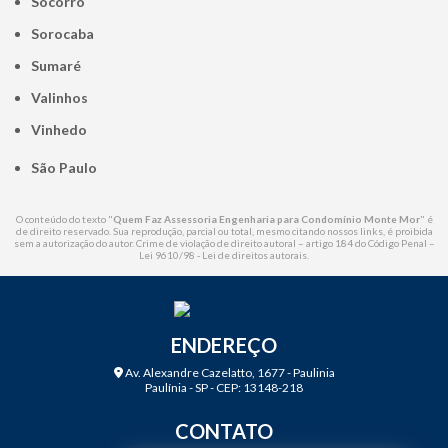
Socorro
Sorocaba
Sumaré
Valinhos
Vinhedo
São Paulo
O conteúdo do texto "
Quem Faz Assessoria Engenharia para Condomínio Monte Mor
" é
de direito reservado. Sua reprodução, parcial ou total, mesmo citando nossos links, é proibida
sem a autorização do autor. Crime de violação de direito autoral – artigo 184 do Código Penal –
Lei 9610/98 - Lei de direitos autorais
.
ENDEREÇO
Av. Alexandre Cazelatto, 1677 - Paulinia
Paulínia - SP - CEP: 13148-218
CONTATO