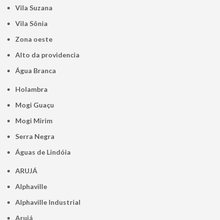
Vila Suzana
Vila Sônia
Zona oeste
alto da providencia
Água Branca
Holambra
Mogi Guaçu
Mogi Mirim
Serra Negra
Águas de Lindóia
ARUJÁ
Alphaville
Alphaville Industrial
Arujá