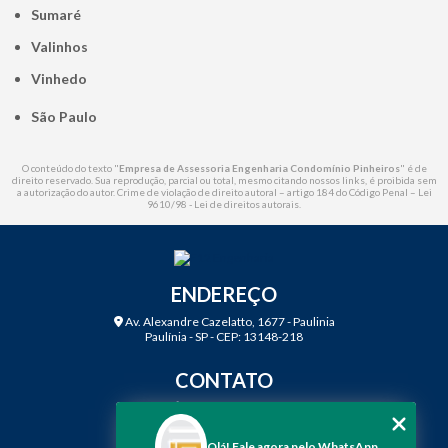
Sumaré
Valinhos
Vinhedo
São Paulo
O conteúdo do texto "
Empresa de Assessoria Engenharia Condomínio Pinheiros
" é de
direito reservado. Sua reprodução, parcial ou total, mesmo citando nossos links, é proibida sem
a autorização do autor. Crime de violação de direito autoral – artigo 184 do Código Penal –
Lei
9610/98 - Lei de direitos autorais
.
ENDEREÇO
Av. Alexandre Cazelatto, 1677 - Paulinia
Paulínia - SP - CEP: 13148-218
CONTATO
(19) 3888-2923
(19) 99968-7979
Olá! Fale agora pelo WhatsApp