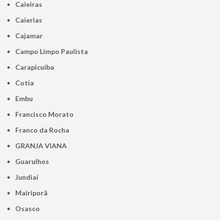
Caieiras
Caierias
Cajamar
Campo Limpo Paulista
Carapicuíba
Cotia
Embu
Francisco Morato
Franco da Rocha
GRANJA VIANA
Guarulhos
Jundiaí
Mairiporã
Osasco