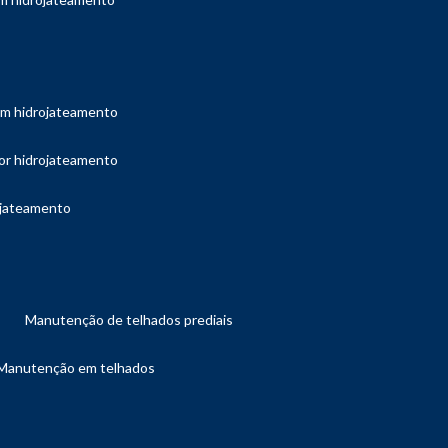
com hidrojateamento
por hidrojateamento
ojateamento
manutenção de telhados prediais
manutenção em telhados