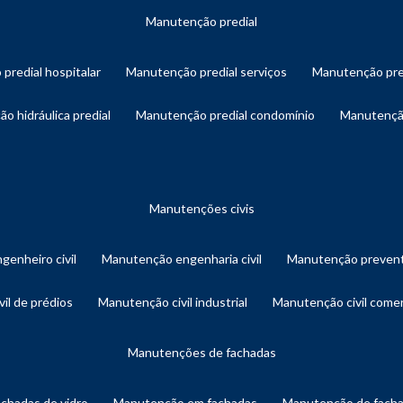
manutenção predial
 predial hospitalar
manutenção predial serviços
manutenção pre
ão hidráulica predial
manutenção predial condomínio
manutençã
manutenções civis
genheiro civil
manutenção engenharia civil
manutenção prevent
vil de prédios
manutenção civil industrial
manutenção civil comer
manutenções de fachadas
achadas de vidro
manutenção em fachadas
manutenção de fach