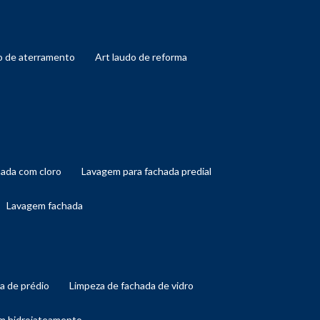
do de aterramento
art laudo de reforma
hada com cloro
lavagem para fachada predial
lavagem fachada
da de prédio
limpeza de fachada de vidro
om hidrojateamento