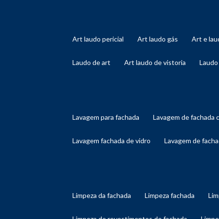
art laudo pericial
art laudo gás
art e l
laudo de art
art laudo de vistoria
laudo
lavagem para fachada
lavagem de fachada 
lavagem fachada de vidro
lavagem de facha
limpeza da fachada
limpeza fachada
li
limpeza de revestimentos de fachada
limp