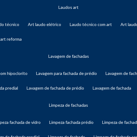
laudos art
audo técnico
art laudo elétrico
laudo técnico com art
art lau
 art reforma
lavagem de fachadas
com hipoclorito
lavagem para fachada de prédio
lavagem de fac
da predial
lavagem de fachada de prédio
lavagem de fachada
limpeza de fachadas
mpeza fachada de vidro
limpeza fachada prédio
limpeza de facha
eza de fachada predial
limpeza de fachada
limpeza de fachada c