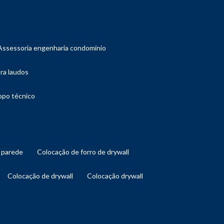
assessoria engenharia condomínio
ara laudos
copo técnico
l parede
colocação de forro de drywall
colocação de drywall
colocação drywall