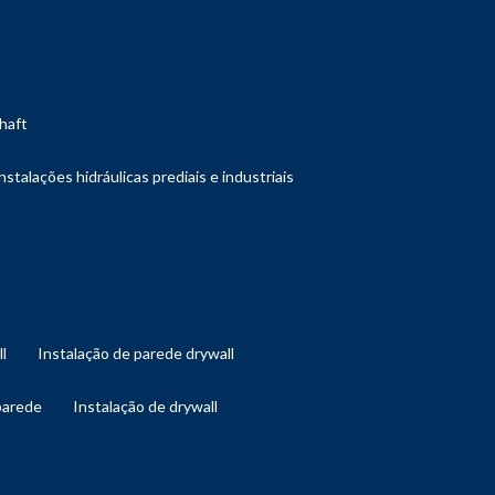
shaft
instalações hidráulicas prediais e industriais
ll
instalação de parede drywall
 parede
instalação de drywall