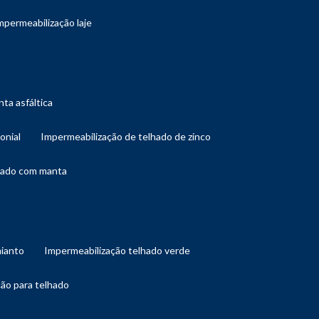
impermeabilização laje
ta asfáltica
onial
impermeabilização de telhado de zinco
lhado com manta
mianto
impermeabilização telhado verde
ção para telhado