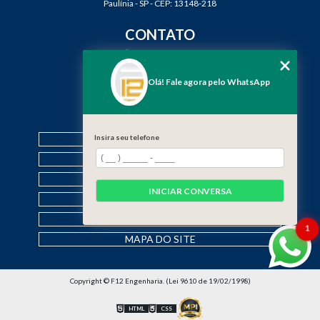
Paulínia - SP - CEP: 13148-218
CONTATO
(19) 3888-2923
(19) 99968-7979
Olá! Fale agora pelo WhatsApp
contato@f12engenharia.com.br
MENU
Insira seu telefone
HOME
QUEM SOMOS
SERVIÇOS
INICIAR CONVERSA
CONTATO
CATEGORIAS
1
MAPA DO SITE
Copyright © F12 Engenharia. (Lei 9610 de 19/02/1998)
HTML
CSS