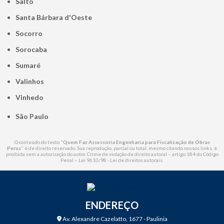
Salto
Santa Bárbara d'Oeste
Socorro
Sorocaba
Sumaré
Valinhos
Vinhedo
São Paulo
O conteúdo do texto "
Quem Faz Assessoria Engenharia para Fiscalização de Obras
Perus
" é de direito reservado. Sua reprodução, parcial ou total, mesmo citando nossos links, é
proibida sem a autorização do autor. Crime de violação de direito autoral – artigo 184 do Código
Penal –
Lei 9610/98 - Lei de direitos autorais
.
ENDEREÇO
Av. Alexandre Cazelatto, 1677 - Paulinia