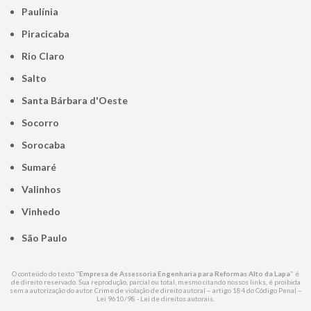
Paulínia
Piracicaba
Rio Claro
Salto
Santa Bárbara d'Oeste
Socorro
Sorocaba
Sumaré
Valinhos
Vinhedo
São Paulo
O conteúdo do texto "
Empresa de Assessoria Engenharia para Reformas Alto da Lapa
" é
de direito reservado. Sua reprodução, parcial ou total, mesmo citando nossos links, é proibida
sem a autorização do autor. Crime de violação de direito autoral – artigo 184 do Código Penal –
Lei 9610/98 - Lei de direitos autorais
.