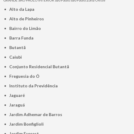
GRANDE SÃO PAULO
INTERIOR
São Paulo
São Paulo
Zona Oeste
Alto da Lapa
Alto de Pinheiros
Bairro do Limão
Barra Funda
Butantã
Caiubi
Conjunto Residencial Butantã
Freguesia do Ó
Instituto da Previdência
Jaguaré
Jaraguá
Jardim Adhemar de Barros
Jardim Bonfiglioli
Jardim Everest