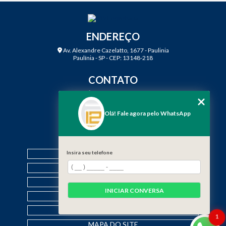
ENDEREÇO
Av. Alexandre Cazelatto, 1677 - Paulinia
Paulínia - SP - CEP: 13148-218
CONTATO
(19) 3888-2923
(19) 99968-7979
Olá! Fale agora pelo WhatsApp
contato@f12engenharia.com.br
MENU
Insira seu telefone
HOME
QUEM SOMOS
SERVIÇOS
INICIAR CONVERSA
CONTATO
CATEGORIAS
1
MAPA DO SITE